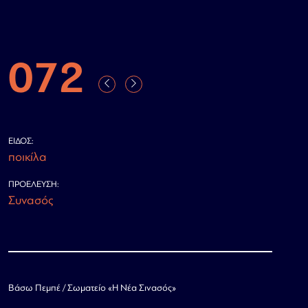
072
ΕΊΔΟΣ:
ποικίλα
ΠΡΟΈΛΕΥΣΗ:
Συνασός
Βάσω Πεμπέ / Σωματείο «Η Νέα Σινασός»