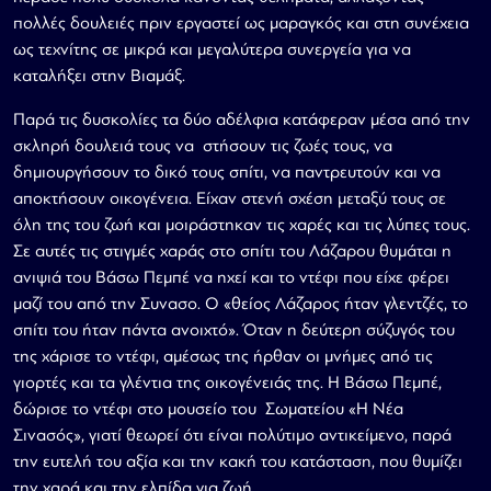
πολλές δουλειές πριν εργαστεί ως μαραγκός και στη συνέχεια
ως τεχνίτης σε μικρά και μεγαλύτερα συνεργεία για να
καταλήξει στην Βιαμάξ.
Παρά τις δυσκολίες τα δύο αδέλφια κατάφεραν μέσα από την
σκληρή δουλειά τους να στήσουν τις ζωές τους, να
δημιουργήσουν το δικό τους σπίτι, να παντρευτούν και να
αποκτήσουν οικογένεια. Είχαν στενή σχέση μεταξύ τους σε
όλη της του ζωή και μοιράστηκαν τις χαρές και τις λύπες τους.
Σε αυτές τις στιγμές χαράς στο σπίτι του Λάζαρου θυμάται η
ανιψιά του Βάσω Πεμπέ να ηχεί και το ντέφι που είχε φέρει
μαζί του από την Συνασο. Ο «θείος Λάζαρος ήταν γλεντζές, το
σπίτι του ήταν πάντα ανοιχτό». Όταν η δεύτερη σύζυγός του
της χάρισε το ντέφι, αμέσως της ήρθαν οι μνήμες από τις
γιορτές και τα γλέντια της οικογένειάς της. Η Βάσω Πεμπέ,
δώρισε το ντέφι στο μουσείο του Σωματείου «Η Νέα
Σινασός», γιατί θεωρεί ότι είναι πολύτιμο αντικείμενο, παρά
την ευτελή του αξία και την κακή του κατάσταση, που θυμίζει
την χαρά και την ελπίδα για ζωή.