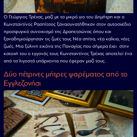
Ο Γεώργιος Τρέχας, μαζί με το μικρό γιο του Δημήτρη και ο
Κωνσταντίνος Ρασπίτσος ξανασυνατήθηκαν στον αυτοσχέδιο
προσφυγικό συνοικισμό της Δραπετσώνας όπου και
ξαναδημιούργησαν τις ζωές τους Νέα σπίτια, νέα καΐκια, νέες
ζωές. Μια ξύλινη εικόνα της Παναγίας που σήμερα έχει στην
κατοχή του ο εγγονός τους Κωνσταντίνος Τρέχας αποτελεί ένα
από τα λιγοστά υπάρχοντα που έφεραν μαζί τους.
Δύο πέτρινες μήτρες ψαρέματος από το
Εγγλεζονήσι