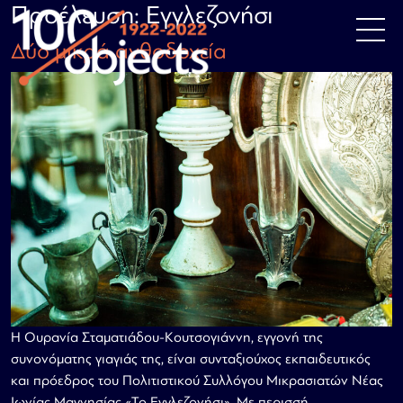
Κύρια πλοήγηση
Προέλευση:
Εγγλεζονήσι
Μετάβαση στο περιεχόμενο
Δύο μικρά ανθοδοχεία
Η Ουρανία Σταματιάδου-Κουτσογιάννη, εγγονή της
συνονόματης γιαγιάς της, είναι συνταξιούχος εκπαιδευτικός
και πρόεδρος του Πολιτιστικού Συλλόγου Μικρασιατών Νέας
Ιωνίας Μαγνησίας «Το Εγγλεζονήσι». Με περισσή