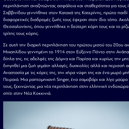
περιπλάνηση αναζητώντας ασφάλεια και σταθερότητα για τους ίδ
Σαββινίδου γεννήθηκε στον Καταχά της Κατερίνης, πρώτο παιδ
διαφορετικές διαδρομές ζωής τους έφεραν στον ίδιο τόπο. Ακολ
Θεσσαλονίκης, όπου γεννήθηκε η δεύτερη κόρη τους και το ρίζω
τρίτης τους κόρης.
Σε αυτή την διαρκή περιπλάνηση του πρώτου μισού του 20ου α
Μιχαηλίδου γεννημένη το 1914 στον Εύξεινο Πόντο στην Ανάπα,
δίπλα της, τις αδελφές της Δόμνα και Παρίσα και κυρίως την μη
διηγηθεί μια ζωή γεμάτη αλλαγές, δυσκολίες αλλά και περισσή α
Αναστασία με τις κόρες της, την χήρα νύφη της και ένα μωρό μ
Πειραιά. Μια ραπτομηχανή Singer, ένα σαμοβάρι και λίγο μαύρο
τους, ξεκινώντας μια νέα περιπλάνηση στην ελληνική ενδοχώρα
σπίτι στην Νέα Κοκκινιά.