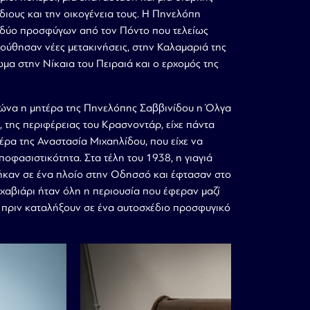
ιους και την οικογένεια τους. Η Πηνελόπη
ί δύο προσφύγων από τον Πόντο που τελείως
ούθησαν νέες μετακινήσεις, στην Καλαμαριά της
μα στην Νίκαια του Πειραιά και ο ερχομός της
ιώνα η μητέρα της Πηνελόπης Σαββινίδου η Όλγα
 της περιφέρειας του Κρασνοντάρ, είχε πάντα
τέρα της Αναστασία Μιχαηλίδου, που είχε να
ποφασιστικότητα. Στα τέλη του 1938, η γιαγιά
πήκαν σε ένα πλοίο στην Οδησσό και έφτασαν στο
 χαβιάρι ήταν όλη η περιουσία που έφεραν μαζί
 πριν καταλήξουν σε ένα αυτοσχέδιο προσφυγικό