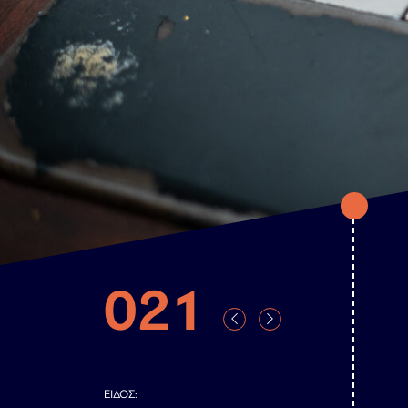
021
ΕΊΔΟΣ: