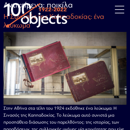
Κύρια πλοήγηση
Αντικείμενα:
ποικίλα
Μετάβαση στο περιεχόμενο
Η Συνασός της Καππαδοκίας: ένα
λεύκωμα
Στην Αθήνα στα τέλη του 1924 εκδόθηκε ένα λεύκωμα: Η
Σινασός της Καππαδοκίας. Το λεύκωμα αυτό συνιστά μια
προσπάθεια διάσωσης του παρελθόντος: της ιστορίας, των
παραδόσεων, της συλλογικής μνήμης μία κοινότητας που είχε